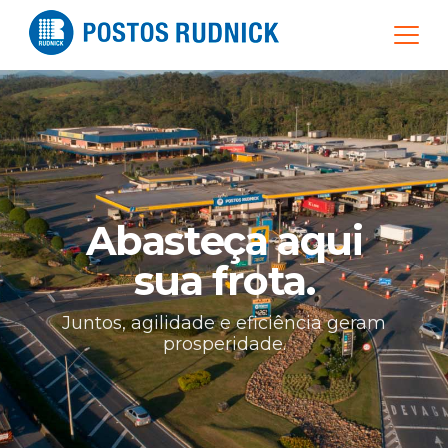
Abasteça aqui
sua frota.
Juntos, agilidade e eficiência geram
prosperidade.