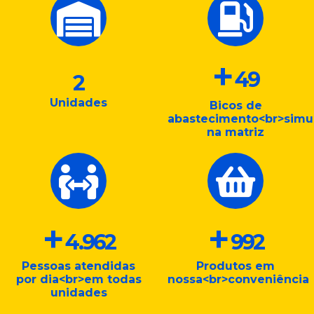
+
50
2
Unidades
Bicos de
abastecimento<br>simu
na matriz
+
+
5.000
1.000
Pessoas atendidas
Produtos em
por dia<br>em todas
nossa<br>conveniência
unidades